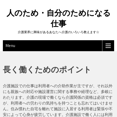
Skip
to
人のため・自分のためになる
content
仕事
介護業界に興味があるあなたへ介護のいろいろ教えます☆
Menu
長く働くためのポイント
介護施設での仕事は利用者への介助作業が主ですが、それ以外
にも親族への対応や施設運営に関する事務や経理など、多岐に
わたります。介護の現場で働くなら介護関係の資格は必須です
が、利用者への労わりの気持ちを持つことも忘れてはいけませ
ん。住み慣れた自宅を離れて施設に入居する利用者は緊張や不
安によって心身が疲労しています。介護施設で働く人には利用