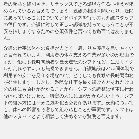
者の緊張を緩和させ、リラックスできる環境を作る心構えが求
められていると言えるでしょう。親族の相談を聞いたり、疑問
に思っていることについてアドバイスを行うのも介護スタッフ
の役目です。介護に対して正しい認識を持ってもらうことが不
安を払しょくするための必須条件と言っても過言ではありませ
ん。
介護の仕事は体への負担が大きく、肩こりや腰痛を患いやすい
と言われています。利用者の体を支える作業が多いのが理由で
すが、他にも長時間勤務や昼夜逆転のシフトなど、生活サイク
ルが乱れやすい点も無視できません。介護施設は24時間体制で
利用者の安全を見守る場なので、どうしても夜勤や長時間勤務
が発生します。しかし、過酷な仕事を長く続けるとそれだけ自
分の体にも負担がかかることから、シフトの調整は慎重に行わ
なければいけません。特定の人に負担がかからないよう、シフ
トの組み方には十分に気を配る必要があります。夜勤について
も、体への影響を考慮して組み込むことが重要です。シフトは
他のスタッフとよく相談して決めるのが賢明と言えます。